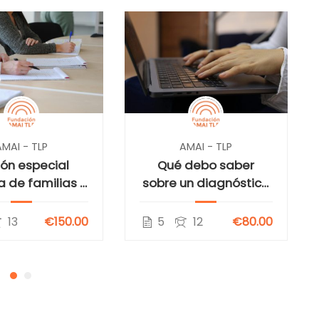
AMAI - TLP
AMAI - TLP
ión especial
Qué debo saber
a de familias –
sobre un diagnóstico
catoria Mayo
de Trastorno Límite
2026]
de la Personalidad
13
€150.00
5
12
€80.00
[Escuela de familias –
Convocatoria Abril
2026]