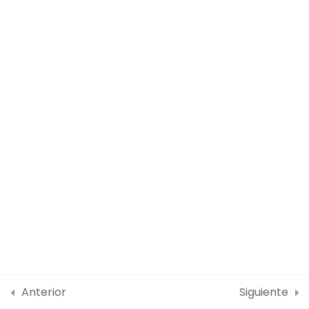
23 Minutes
Algunos desafíos de las
Organizaciones Sociales
23 Minutes
Como fomentar la resiliencia
en los trastornos de la
personalidad
23 Minutes
Anterior
Siguiente