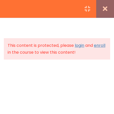
Formación AMAI TLP funciona gracias a
WordPress
5
Inauguración de las
This content is protected, please
login
and
enroll
Jornadas TLP 2016
in the course to view this content!
23 Minutes
Neurociencia y TLP. Mitos y
realidades
23 Minutes
Pacientes Invisibles.
Procesos de Exclusión en el
TLP